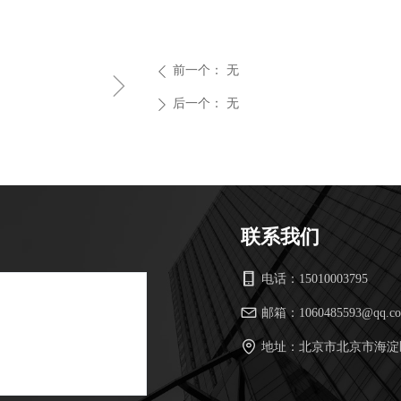
前一个：
无
ꄴ
ꁇ
后一个：
无
ꄲ
联系我们
电话：
15010003795
邮箱：
1060485593@qq.c
地址：
北京市北京市海淀区